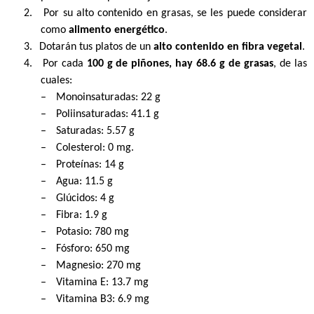
2.
Por su alto contenido en grasas, se les puede considerar
como
alimento energético
.
3.
Dotarán tus platos de un
alto contenido en fibra vegetal
.
4.
Por cada
100 g de piñones, hay 68.6 g de grasas
, de las
cuales:
–
Monoinsaturadas: 22 g
–
Poliinsaturadas: 41.1 g
–
Saturadas: 5.57 g
–
Colesterol: 0 mg.
–
Proteínas: 14 g
–
Agua: 11.5 g
–
Glúcidos: 4 g
–
Fibra: 1.9 g
–
Potasio: 780 mg
–
Fósforo: 650 mg
–
Magnesio: 270 mg
–
Vitamina E: 13.7 mg
–
Vitamina B3: 6.9 mg